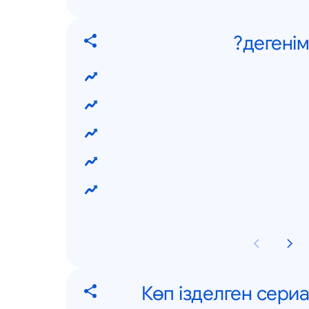
Көп ізделген сери