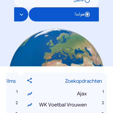
عالمي
هولندا
Films
Zoekopdrachten
r
Ajax
z
WK Voetbal Vrouwen