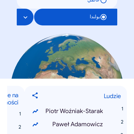
عالمي
بولندا
jące na
Ludzie
arności
Piotr Woźniak-Starak
i
Paweł Adamowicz
k