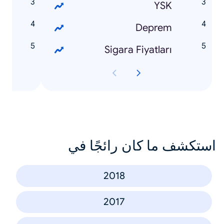
y
YSK
i
Deprem
u
Sigara Fiyatları
استكشف ما كان رائجًا في
2018
2017