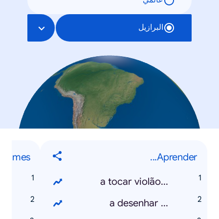
عالمي
البرازيل
Games
Aprender...
s
...a tocar violão
t
... a desenhar