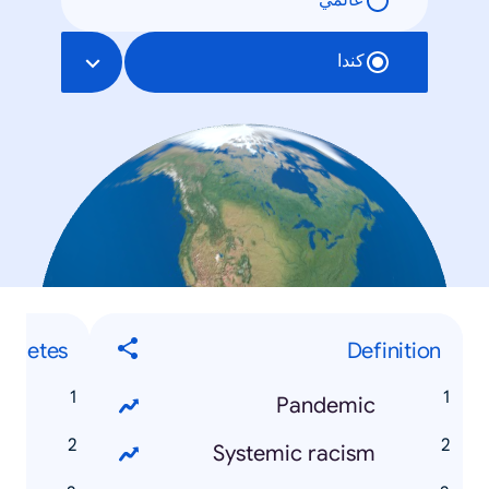
عالمي
كندا
Athletes
Definition
n
Pandemic
r
Systemic racism