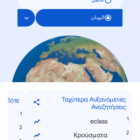
عالمي
اليونان
Ταχύτερα Αυξανόμενες
Πότε...
Αναζητήσεις
eclass
Κρούσματα