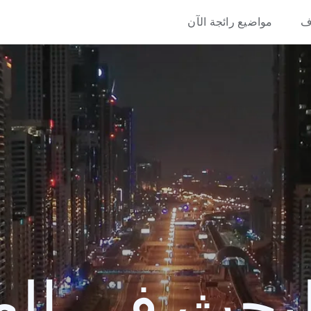
ف
مواضيع رائجة الآن
حث في العام 0