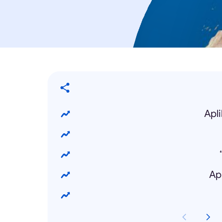
Apl
Ap