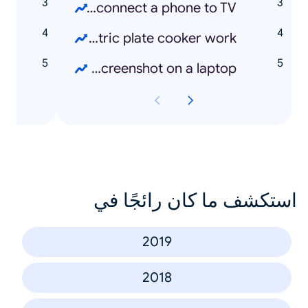
s
How to connect a phone to TV
n
How to make my electric plate cooker work
r
How to take a screenshot on a laptop
استكشف ما كان رائجًا في
2019
2018