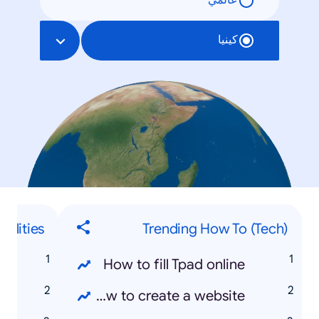
عالمي
كينيا
nalities
Trending How To (Tech)
n
How to fill Tpad online
n
How to create a website