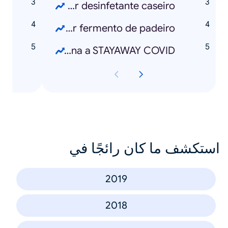
?
Como fazer desinfetante caseiro?
Como fazer fermento de padeiro?
?
Como funciona a STAYAWAY COVID?
استكشف ما كان رائجًا في
2019
2018