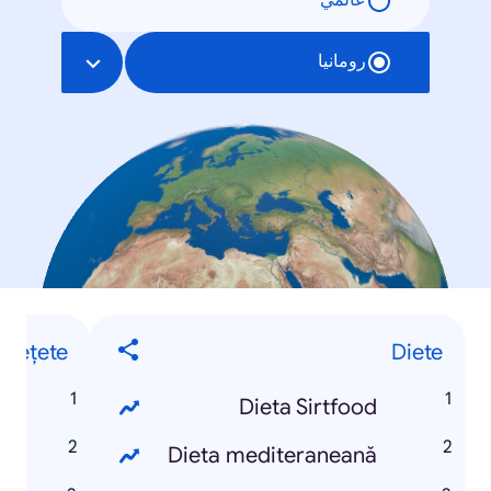
عالمي
رومانيا
Rețete
Diete
i
Dieta Sirtfood
d
Dieta mediteraneană