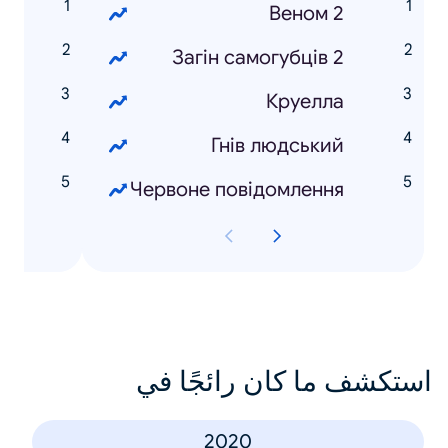
т
Веном 2
д
Загін самогубців 2
3
Круелла
л
Гнів людський
Червоне повідомлення
استكشف ما كان رائجًا في
2020