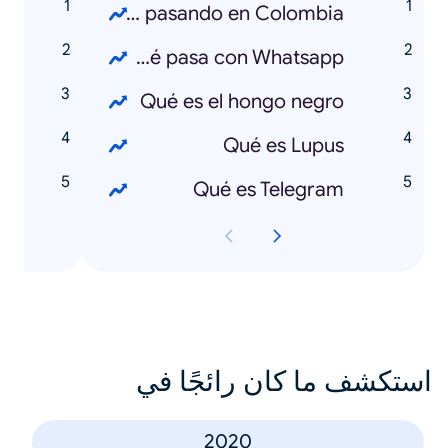
a
Qué está pasando en Colombia
a
Qué pasa con Whatsapp
d
Qué es el hongo negro
a
Qué es Lupus
l
Qué es Telegram
استكشف ما كان رائجًا في
2020