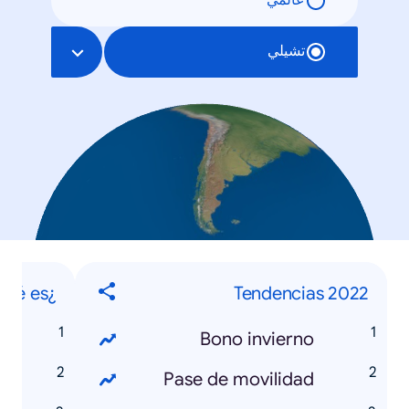
عالمي
تشيلي
¿Qué es?
Tendencias 2022
TAN?
Bono invierno
11?
Pase de movilidad