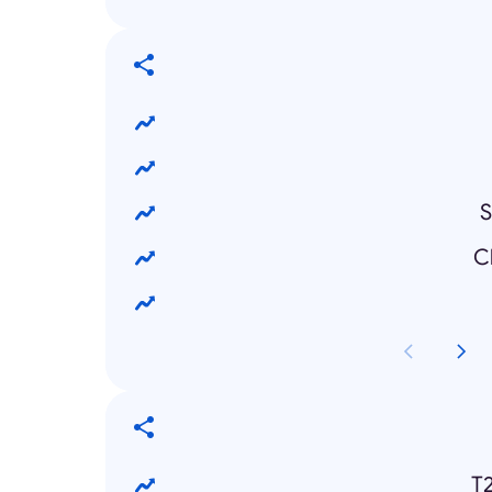
S
C
T