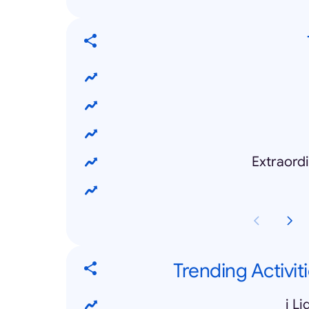
Extraord
Trending Activit
i L