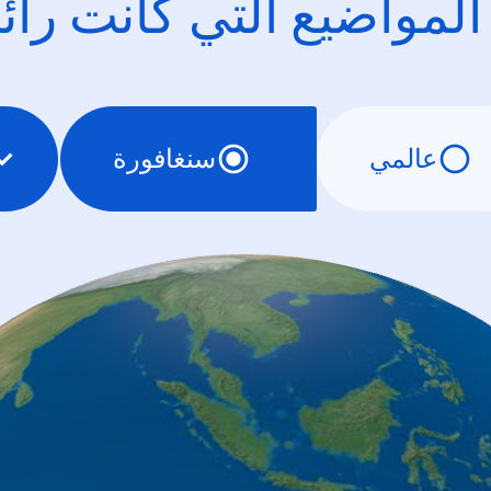
 المواضيع التي كانت را
عالمي
سنغافورة