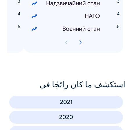
а
Надзвичайний стан
ы
НАТО
й
Воєнний стан
استكشف ما كان رائجًا في
2021
2020