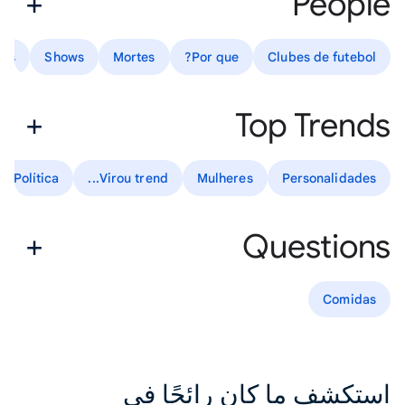
People
ies
Shows
Mortes
Por que?
Clubes de futebol
Top Trends
Política
Virou trend...
Mulheres
Personalidades
Questions
Comidas
استكشف ما كان رائجًا في