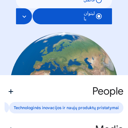
عالمي
ليتوان
يا
People
lai
Technologinės inovacijos ir naujų produktų pristatymai