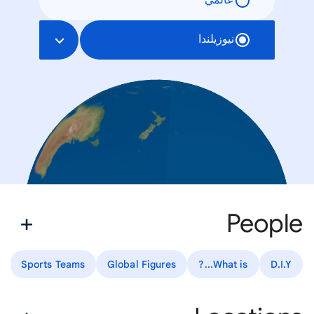
عالمي
نيوزيلندا
People
Sports Teams
Global Figures
What is...?
D.I.Y