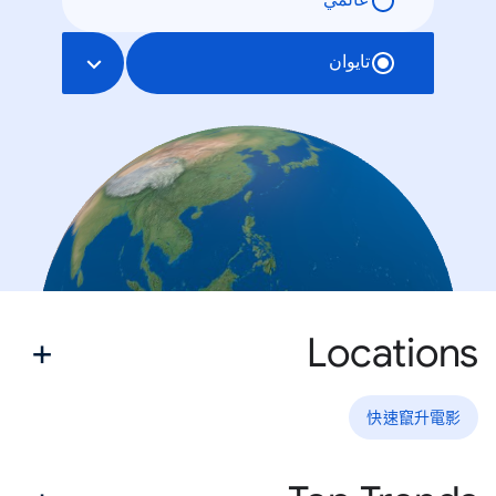
عالمي
تايوان
Locations
快速竄升電影