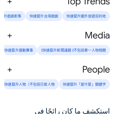
Top Trends
竄升戲劇影集
快速竄升台灣戲劇
快速竄升國外旅遊目的地
Media
快速竄升運動賽事
快速竄升新聞議題 (不包括單一人物相關)
People
快速竄升人物（不包括已故人物）
快速竄升「是什麼」關鍵字
استكشف ما كان رائجًا في