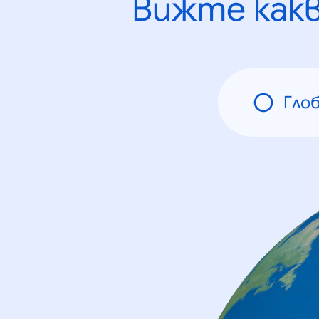
Вижте как
Гло