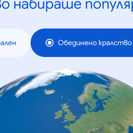
во набираше популя
бален
Обединено кралство