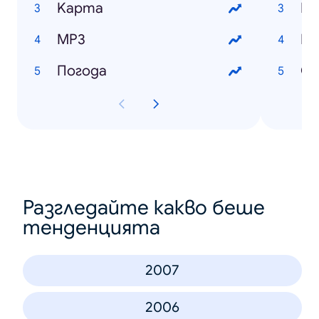
Kарта
Цв
MP3
Им
Погода
Cу
Разгледайте какво беше
тенденцията
2007
2006