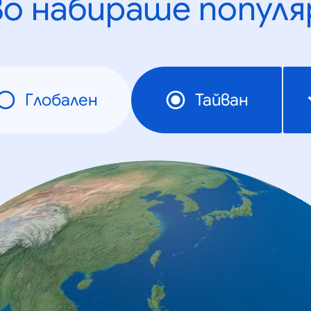
во набираше популя
Глобален
Тайван