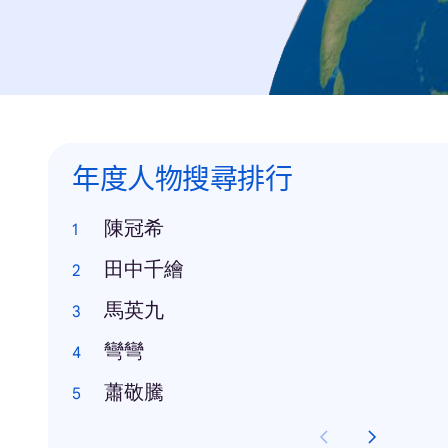
年度人物搜尋排行
陳冠希
田中千繪
馬英九
彎彎
蕭敬騰