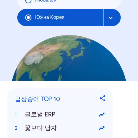
Глобален
Южна Корея
급상승어 TOP 10
글로벌 ERP
꽃보다 남자