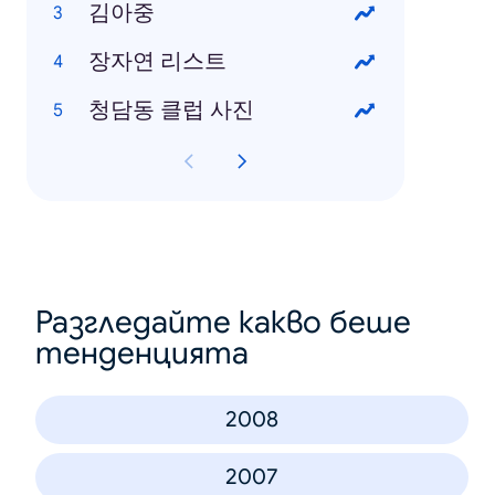
김아중
장자연 리스트
청담동 클럽 사진
Разгледайте какво беше
тенденцията
2008
2007