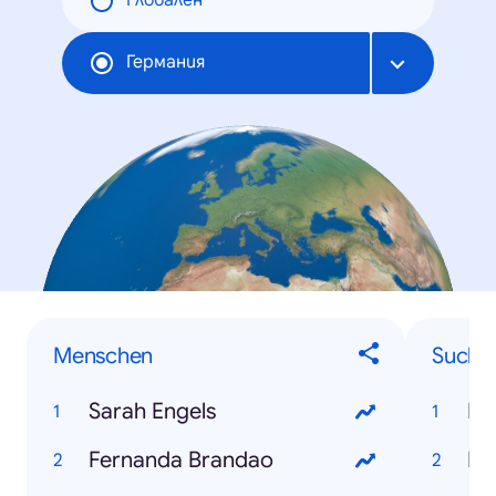
Глобален
Германия
Menschen
Sucha
Sarah Engels
Mi
Fernanda Brandao
Eh