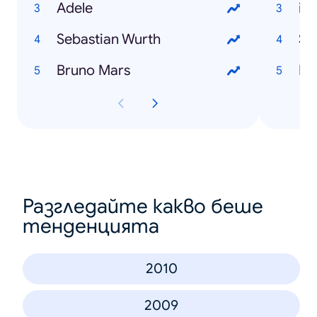
Adele
iP
Sebastian Wurth
Sa
Bruno Mars
Ds
Разгледайте какво беше
тенденцията
2010
2009