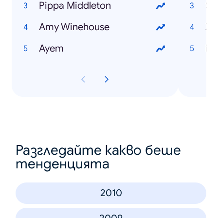
Pippa Middleton
Se
Amy Winehouse
Za
Ayem
iP
Разгледайте какво беше
тенденцията
2010