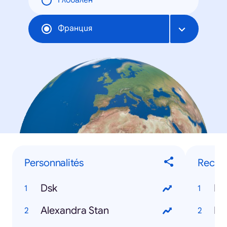
Глобален
Франция
Personnalités
Reche
Dsk
Mi
Alexandra Stan
Ds