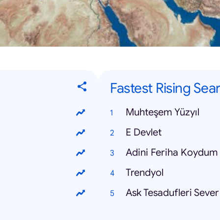
Fastest Rising Sea
Muhteşem Yüzyıl
E Devlet
Adini Feriha Koydum
Trendyol
Ask Tesadufleri Sever