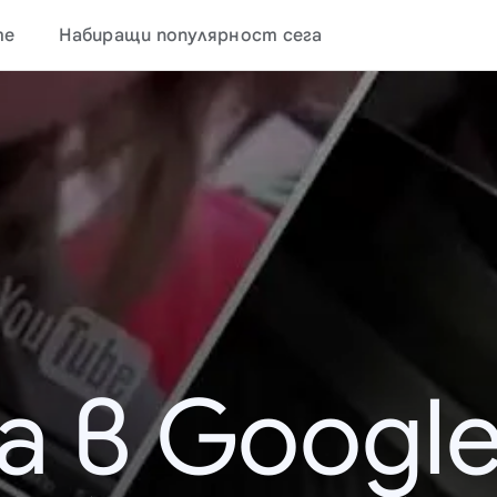
те
Набиращи популярност сега
а в Google