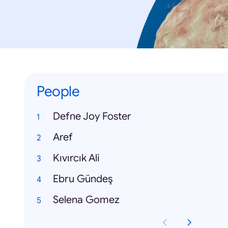
People
Defne Joy Foster
Aref
Kıvırcık Ali
Ebru Gündeş
Selena Gomez