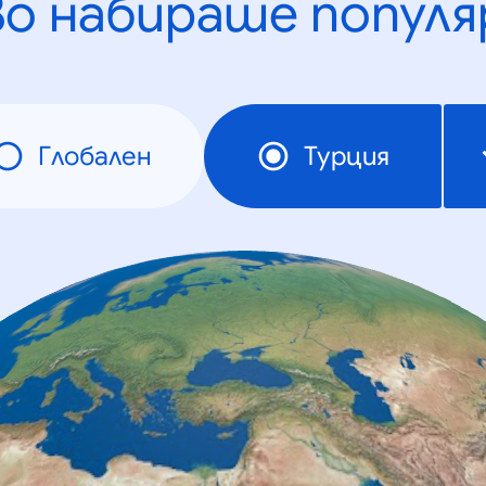
во набираше популя
Глобален
Турция