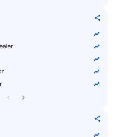
ealer
or
r