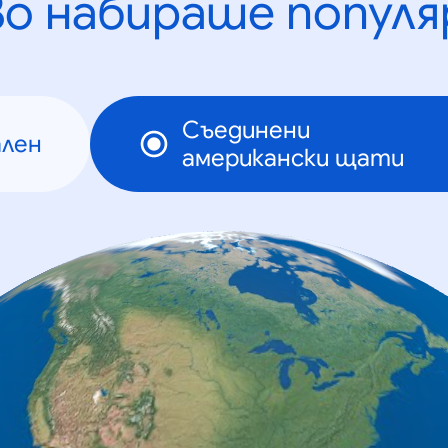
во набираше популя
Съединени
ален
американски щати