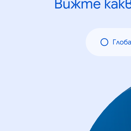
Вижте как
Глоб