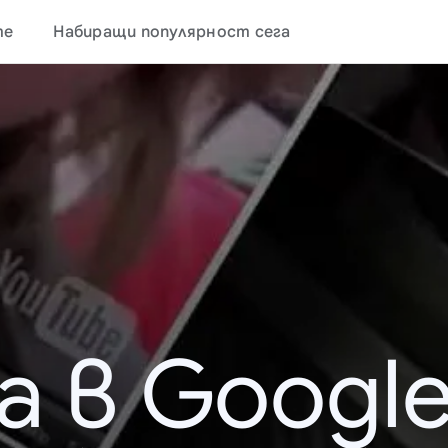
те
Набиращи популярност сега
а в Google