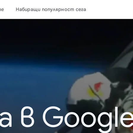
те
Набиращи популярност сега
а в Google