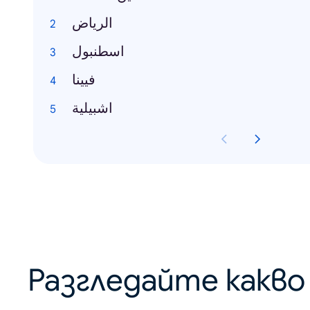
الرياض
اسطنبول
فيينا
اشبيلية
Разгледайте какв