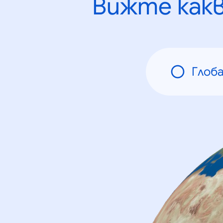
Вижте как
Глоб