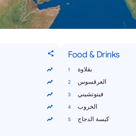
Food & Drinks
بقلاوة
العرقسوس
فيتوتشيني
الخروب
كبسة الدجاج