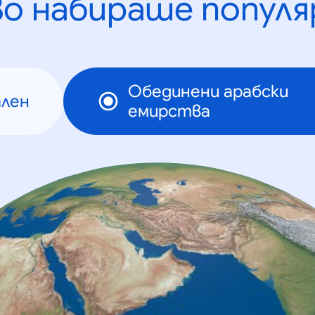
во набираше популя
Обединени арабски
ален
емирства