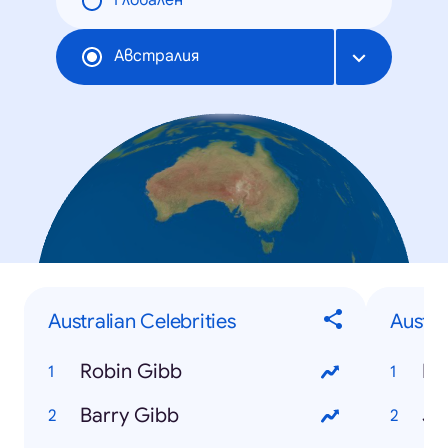
Глобален
Австралия
Australian Celebrities
Austr
Robin Gibb
Hu
Barry Gibb
Ju