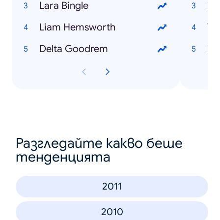
Lara Bingle
Fe
Liam Hemsworth
Tr
Delta Goodrem
Me
Разгледайте какво беше
тенденцията
2011
2010