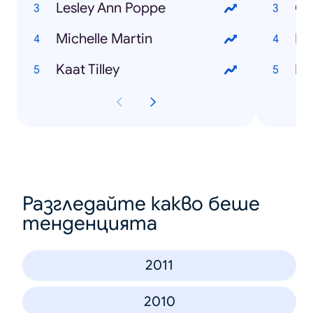
Lesley Ann Poppe
Ge
Michelle Martin
Li
Kaat Tilley
Fr
Разгледайте какво беше
тенденцията
2011
2010