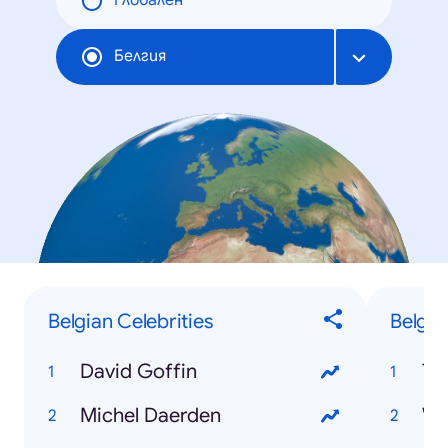
Глобален
Белгия
Belgian Celebrities
Belgia
David Goffin
To
Michel Daerden
We