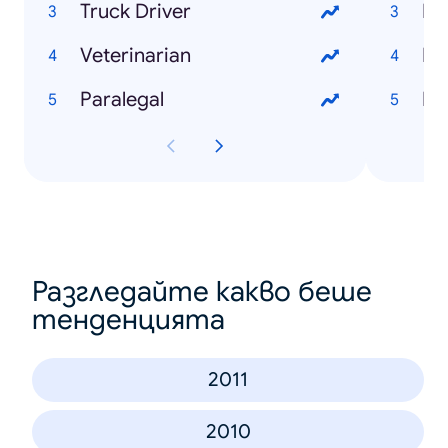
Truck Driver
Mi
Veterinarian
Mo
Paralegal
Fe
Разгледайте какво беше
тенденцията
2011
2010