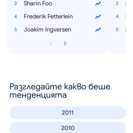
Sharin Foo
iP
Frederik Fetterlein
Ne
Joakim Ingversen
iP
Разгледайте какво беше
тенденцията
2011
2010