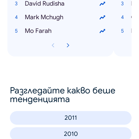
David Rudisha
Li
Mark Mchugh
Ci
Mo Farah
Da
Разгледайте какво беше
тенденцията
2011
2010