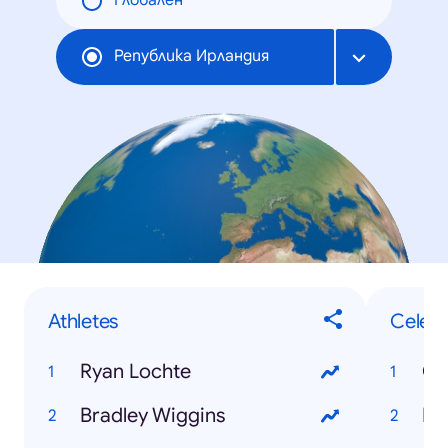
Глобален
Република Ирландия
Athletes
Celebr
Ryan Lochte
Cr
Bradley Wiggins
Mi