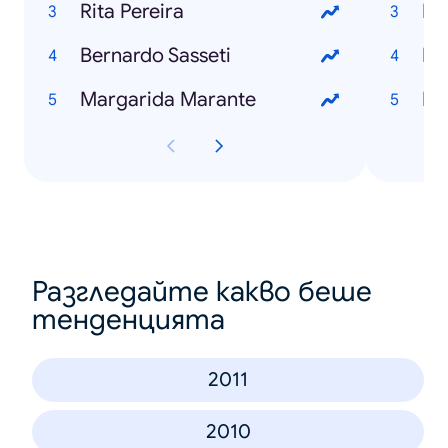
Rita Pereira
Pi
Bernardo Sasseti
Ro
Margarida Marante
Id
Разгледайте какво беше
тенденцията
2011
2010