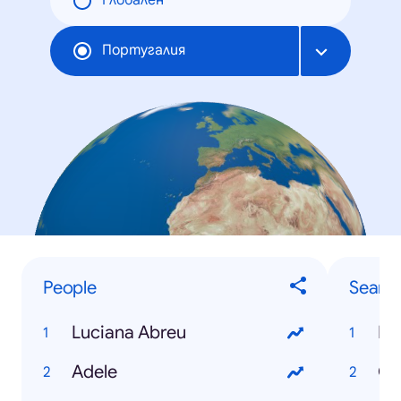
Глобален
Португалия
People
Searc
Luciana Abreu
Eu
Adele
Ca