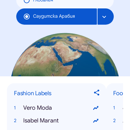
Глобален
Саудитска Арабия
Fashion Labels
Food &
Vero Moda
نب
Isabel Marant