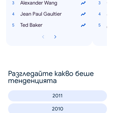
Alexander Wang
اخ
Jean Paul Gaultier
نة
Ted Baker
روم
Разгледайте какво беше
тенденцията
2011
2010