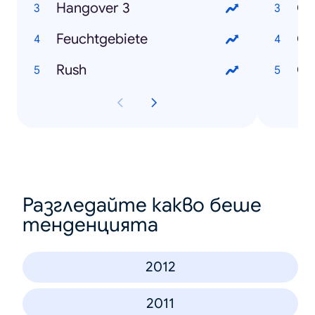
Hangover 3
Os
Feuchtgebiete
Ok
Rush
Ch
Разгледайте какво беше
тенденцията
2012
2011