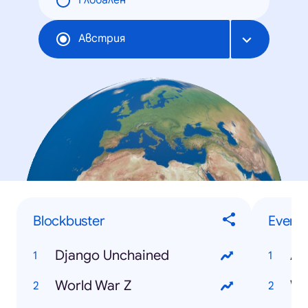
Глобален
Австрия
Blockbuster
Events
Django Unchained
Ai
World War Z
WM