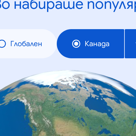
во набираше популя
Глобален
Канада