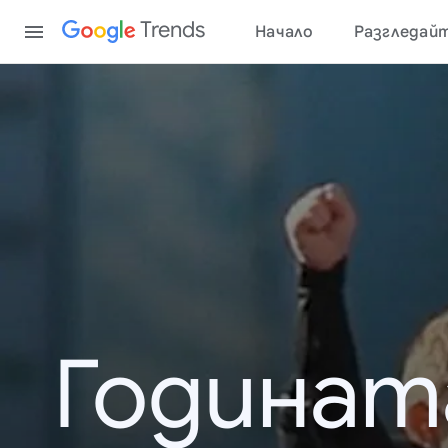
Content
Trends
Начало
Разгледай
Годинат