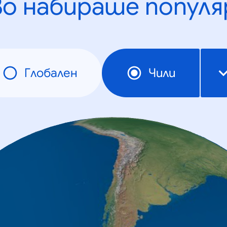
во набираше популя
Глобален
Чили