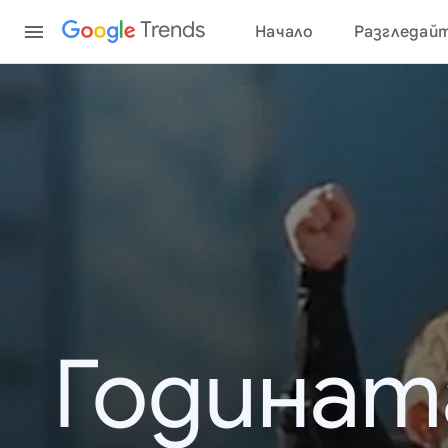
Content
Trends
Начало
Разгледай
Годинат