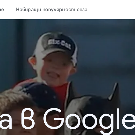
те
Набиращи популярност сега
а в Google