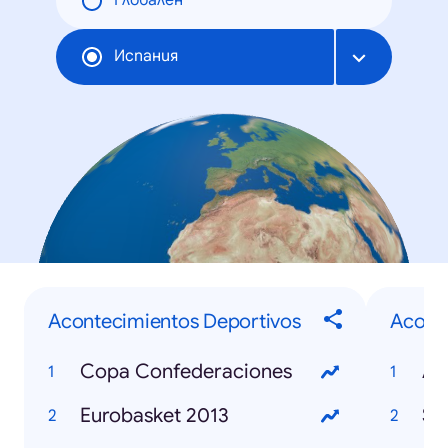
Глобален
Испания
Acontecimientos Deportivos
Aconte
Copa Confederaciones
Eurobasket 2013
Se