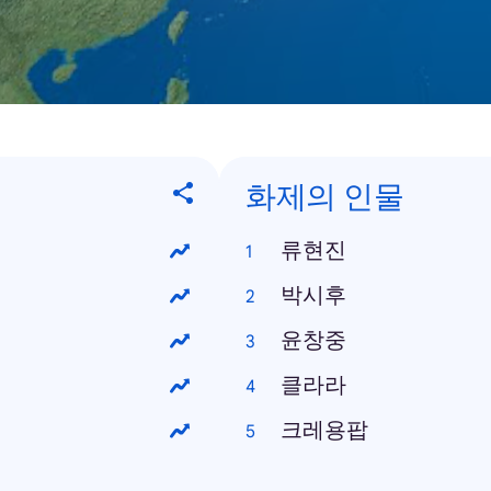
화제의 인물
류현진
박시후
윤창중
클라라
크레용팝