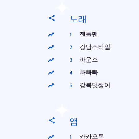
노래
젠틀맨
강남스타일
바운스
빠빠빠
강북멋쟁이
앱
카카오톡