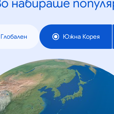
во набираше популя
Глобален
Южна Корея