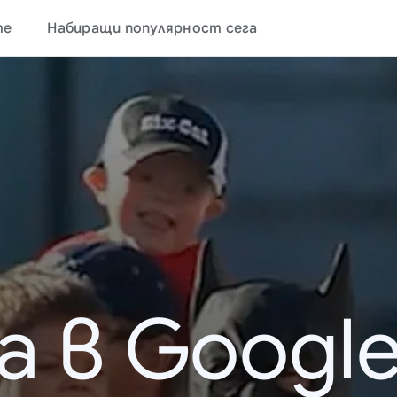
те
Набиращи популярност сега
а в Google