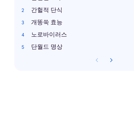
간헐적 단식
개똥쑥 효능
노로바이러스
단월드 명상