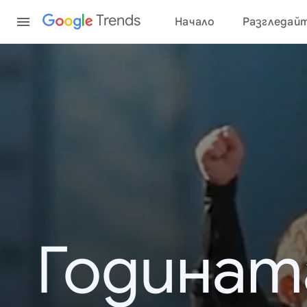
Content
Trends
Начало
Разгледай
Годинат