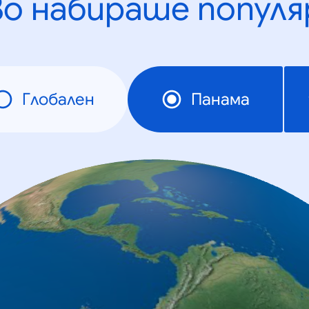
во набираше популя
Глобален
Панама