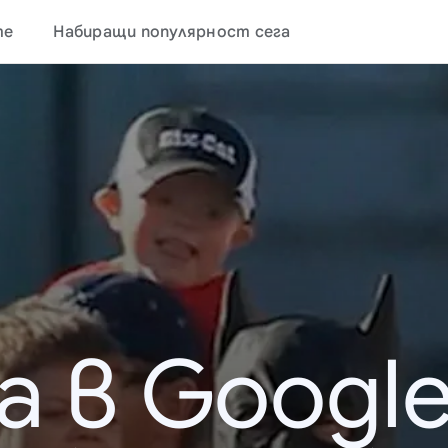
те
Набиращи популярност сега
а в Google