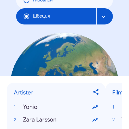
Глобален
Швеция
Artister
Film
Yohio
Dj
Zara Larsson
Wo