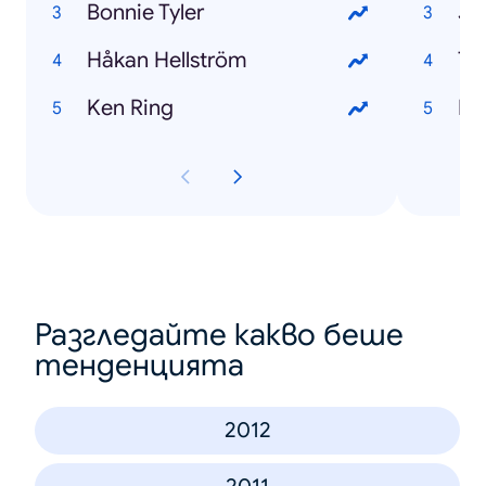
Bonnie Tyler
Jo
Håkan Hellström
Th
Ken Ring
El
Разгледайте какво беше
тенденцията
2012