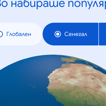
во набираше популя
Глобален
Сенегал