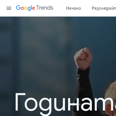
Content
Trends
Начало
Разгледай
Годинат