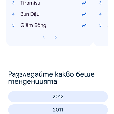
Tiramisu
Ng
Bún Đậu
Ng
Giăm Bông
An
Разгледайте какво беше
тенденцията
2012
2011