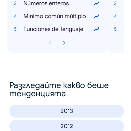
Números enteros
Pi
Mínimo común múltiplo
Fa
Funciones del lenguaje
Am
Разгледайте какво беше
тенденцията
2013
2012