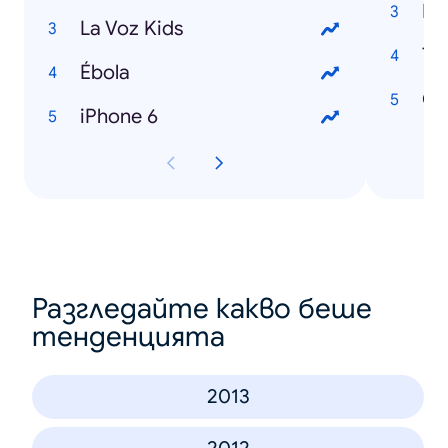
Hi
La Voz Kids
Ta
Ébola
Cl
iPhone 6
Разгледайте какво беше
тенденцията
2013