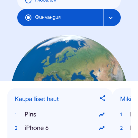
Глобален
Финландия
Kaupallliset haut
Mikä 
Pins
Mi
iPhone 6
Mik