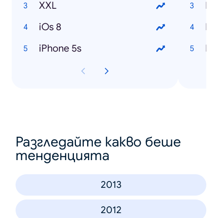
XXL
Mi
iOs 8
Mi
iPhone 5s
Mik
Разгледайте какво беше
тенденцията
2013
2012