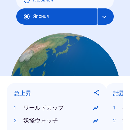
Глобален
Япония
急上昇
話題
ワールドカップ
小
妖怪ウォッチ
浅