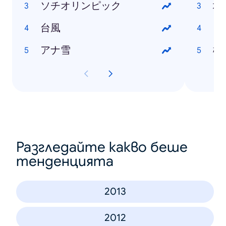
ソチオリンピック
塩
台風
ざ
アナ雪
橋
Разгледайте какво беше
тенденцията
2013
2012